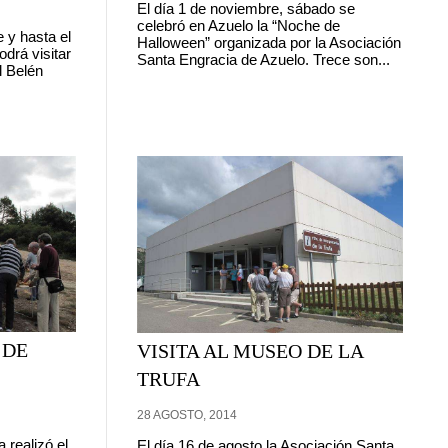
El día 1 de noviembre, sábado se
celebró en Azuelo la “Noche de
e y hasta el
Halloween” organizada por la Asociación
drá visitar
Santa Engracia de Azuelo. Trece son...
l Belén
 DE
VISITA AL MUSEO DE LA
TRUFA
28 AGOSTO, 2014
 realizó el
El día 16 de agosto la Asociación Santa