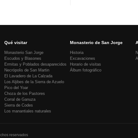
Qué visitar
Monasterio de San Jorge
A
Monasterio San Jorge
Historia
N
Escudos y Blasones
Excavaciones
A
Ermitas y Poblados desaparecidos
Horario de visitas
Necrópolis de San Martin
Álbum fotográfico
El Lavadero de La Calzada
Los Aljibes de la Sierra de Azuelo
Pico del Yoar
Choza de los Pastores
Corral de Ganuza
Sierra de Codes
Los manantiales naturales
echos reservados