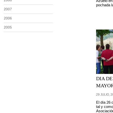
2008
Azuelo en 
Buscar
pochada la
2007
2006
2005
DIA D
MAYOR
29 JULIO, 2
El día 26 d
tal y como
Asociació