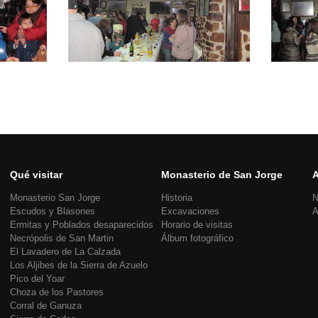
Qué visitar
Monasterio de San Jorge
A
Monasterio San Jorge
Historia
N
Escudos y Blasones
Excavaciones
A
Ermitas y Poblados desaparecidos
Horario de visitas
Necrópolis de San Martin
Álbum fotográfico
El Lavadero de La Calzada
Los Aljibes de la Sierra de Azuelo
Pico del Yoar
Choza de los Pastores
Corral de Ganuza