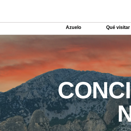
Azuelo
Qué visitar
Main
Menu
ES
CONCI
N