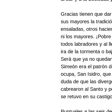
Gracias tienen que da
sus mayores la tradició
ensaladas, otros haci
ni los mayores. ¡Pobr
todos labradores y al l
ira de la tormenta o b
Será que ya no quedan
Simeón era el patrón d
ocupa, San Isidro, qu
duda de que las diverge
cabrearon al Santo y p
se retuvo en su castig
Puntuales a las seis de