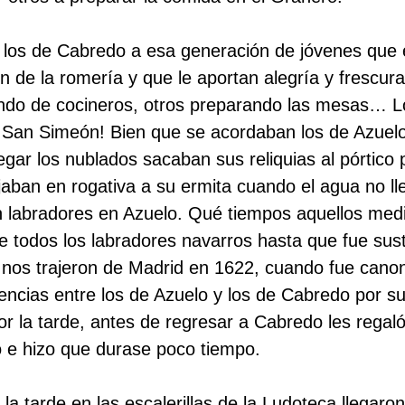
r los de Cabredo a esa generación de jóvenes que
n de la romería y que le aportan alegría y frescur
endo de cocineros, otros preparando las mesas… L
e San Simeón! Bien que se acordaban los de Azuel
legar los nublados sacaban sus reliquias al pórtico
ajaban en rogativa a su ermita cuando el agua no ll
 labradores en Azuelo. Qué tiempos aquellos med
e todos los labradores navarros hasta que fue sust
e nos trajeron de Madrid en 1622, cuando fue can
ncias entre los de Azuelo y los de Cabredo por su 
or la tarde, antes de regresar a Cabredo les regal
o e hizo que durase poco tiempo.
 la tarde en las escalerillas de la Ludoteca llegar