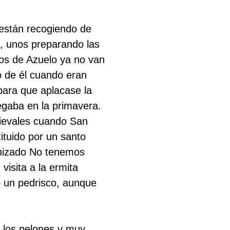
 están recogiendo de
a, unos preparando las
os de Azuelo ya no van
o de él cuando eran
 para que aplacase la
egaba en la primavera.
ievales cuando San
ituido por un santo
onizado No tenemos
visita a la ermita
ó un pedrisco, aunque
on los pelones y muy