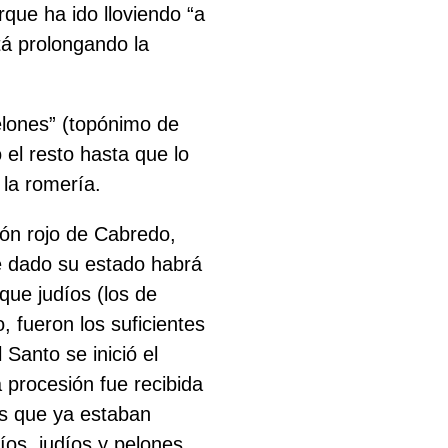
que ha ido lloviendo “a
tá prolongando la
lones” (topónimo de
 el resto hasta que lo
 la romería.
dón rojo de Cabredo,
e dado su estado habrá
ue judíos (los de
, fueron los suficientes
Santo se inició el
 procesión fue recibida
os que ya estaban
íos, judíos y pelones