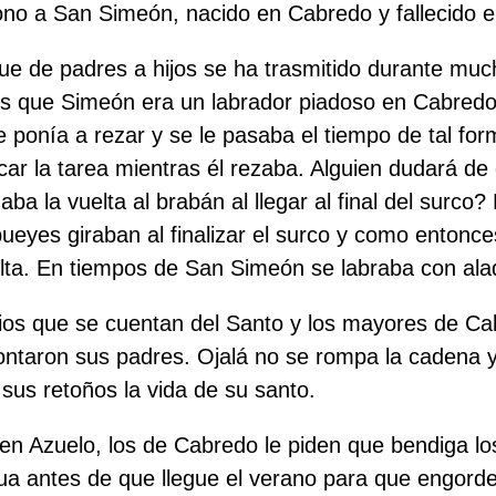
no a San Simeón, nacido en Cabredo y fallecido e
, que de padres a hijos se ha trasmitido durante mu
que Simeón era un labrador piadoso en Cabredo;
 ponía a rezar y se le pasaba el tiempo de tal fo
car la tarea mientras él rezaba. Alguien dudará de
ba la vuelta al brabán al llegar al final del surc
ueyes giraban al finalizar el surco y como entonce
lta. En tiempos de San Simeón se labraba con ala
ios que se cuentan del Santo y los mayores de Ca
contaron sus padres. Ojalá no se rompa la cadena 
sus retoños la vida de su santo.
o en Azuelo, los de Cabredo le piden que bendiga l
gua antes de que llegue el verano para que engorde 