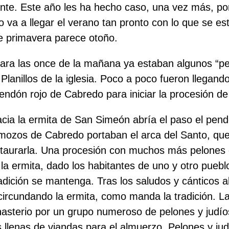
te. Este año les ha hecho caso, una vez más, por
 va a llegar el verano tan pronto con lo que se es
 primavera parece otoño.
ara las once de la mañana ya estaban algunos “pe
Planillos de la iglesia. Poco a poco fueron llegando
pendón rojo de Cabredo para iniciar la procesión de
hacia la ermita de San Simeón abría el paso el pen
s mozos de Cabredo portaban el arca del Santo, qu
taurarla. Una procesión con muchos más pelones q
 la ermita, dado los habitantes de uno y otro pueblo
dición se mantenga. Tras los saludos y cánticos al 
circundando la ermita, como manda la tradición. La
onasterio por un grupo numeroso de pelones y judí
 llenas de viandas para el almuerzo. Pelones y jud