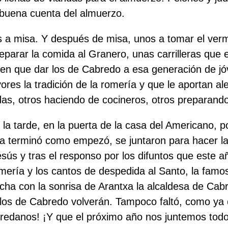
 buena cuenta del almuerzo.
s a misa. Y después de misa, unos a tomar el vermu
reparar la comida al Granero, unas carrilleras que
enen que dar los de Cabredo a esa generación de j
res la tradición de la romería y que le aportan ale
das, otros haciendo de cocineros, otros preparan
e la tarde, en la puerta de la casa del Americano,
ía terminó como empezó, se juntaron para hacer l
sús y tras el responso por los difuntos que este a
omería y los cantos de despedida al Santo, la famo
icha con la sonrisa de Arantxa la alcaldesa de C
los de Cabredo volverán. Tampoco faltó, como ya es
redanos! ¡Y que el próximo año nos juntemos todo