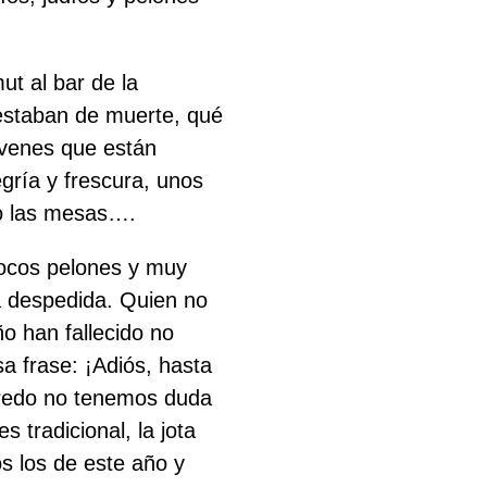
t al bar de la
 estaban de muerte, qué
óvenes que están
gría y frescura, unos
do las mesas….
 pocos pelones y muy
a despedida. Quien no
ño han fallecido no
sa frase: ¡Adiós, hasta
abredo no tenemos duda
 tradicional, la jota
s los de este año y