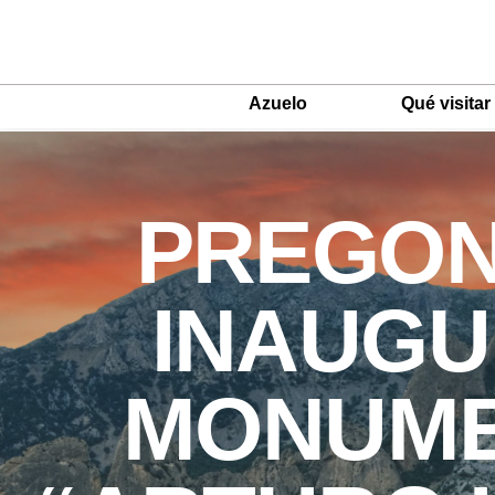
Azuelo
Qué visitar
Main
Menu
ES
PREGON 
INAUGU
MONUME