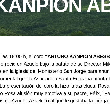
KANPION A
 las 18´00 h, el coro
“ARTURO KANPION ABESB
freció en Azuelo bajo la batuta de su Director Mi
os en la iglesia del Monasterio San Jorge para anun
umental que la Asociación Santa Engracia monta t
 La presentación del coro la hizo la azueluca, Rosa
zo Rosa alusión muy emotiva a su padre, Félix, “Fel
s de Azuelo. Azueluco al que le gustaba la juerga 