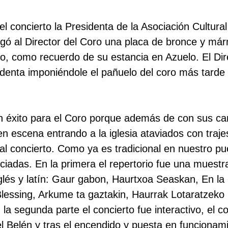
l concierto la Presidenta de la Asociación Cultura
gó al Director del Coro una placa de bronce y már
o, como recuerdo de su estancia en Azuelo. El Dir
denta imponiéndole el pañuelo del coro más tarde e
un éxito para el Coro porque además de con sus ca
n escena entrando a la iglesia ataviados con traje
al concierto. Como ya es tradicional en nuestro pue
iadas. En la primera el repertorio fue una muestra
nglés y latín: Gaur gabon, Haurtxoa Seaskan, En la
lessing, Arkume ta gaztakin, Haurrak Lotaratzeko
 la segunda parte el concierto fue interactivo, el co
el Belén y tras el encendido y puesta en funciona