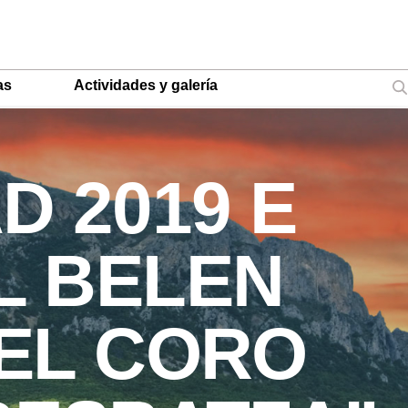
as
Actividades y galería
D 2019 E
L BELEN
EL CORO