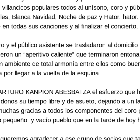
villancicos populares todos al unísono, coro y púb
eles, Blanca Navidad, Noche de paz y Hator, hator.
n todas sus canciones y al finalizar el concierto.
ro y el público asistente se trasladaron al domicili
eron un “aperitivo caliente” que terminaron enton
 ambiente de total armonía entre ellos como buen 
por llegar a la vuelta de la esquina.
ARTURO KANPION ABESBATZA el esfuerzo que ha
donos su tiempo libre y de asueto, dejando a un 
 muchas gracias a todos los componentes del coro 
o pequeño y vacío pueblo que en la tarde de hoy ha
queremos agradecer a ese grupo de socias que tan