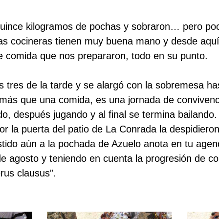
quince kilogramos de pochas y sobraron… pero po
as cocineras tienen muy buena mano y desde aquí
te comida que nos prepararon, todo en su punto.
as tres de la tarde y se alargó con la sobremesa h
ás que una comida, es una jornada de convivenc
, después jugando y al final se termina bailando.
 por la puerta del patio de La Conrada la despidiero
istido aún a la pochada de Azuelo anota en tu agen
 de agosto y teniendo en cuenta la progresión de c
us clausus”.