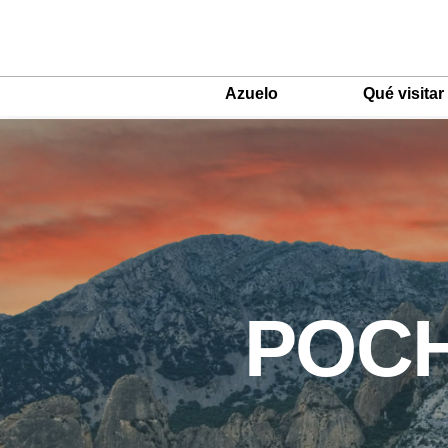
Azuelo
Qué visitar
Main
Menu
ES
POCH