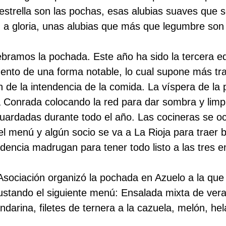
 estrella son las pochas, esas alubias suaves que 
 a gloria, unas alubias que más que legumbre son
bramos la pochada. Este año ha sido la tercera ed
to de una forma notable, lo cual supone más trab
 de la intendencia de la comida. La víspera de la
a Conrada colocando la red para dar sombra y lim
guardadas durante todo el año. Las cocineras se o
l menú y algún socio se va a La Rioja para traer bu
dencia madrugan para tener todo listo a las tres e
Asociación organizó la pochada en Azuelo a la que 
stando el siguiente menú: Ensalada mixta de ver
darina, filetes de ternera a la cazuela, melón, hel