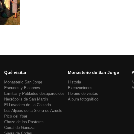
Qué visitar
Monasterio de San Jorge
A
Monasterio San Jorge
Historia
N
Escudos y Blasones
Excavaciones
A
Ermitas y Poblados desaparecidos
Horario de visitas
Necrópolis de San Martin
Álbum fotográfico
El Lavadero de La Calzada
Los Aljibes de la Sierra de Azuelo
Pico del Yoar
Choza de los Pastores
Corral de Ganuza
Sierra de Codes