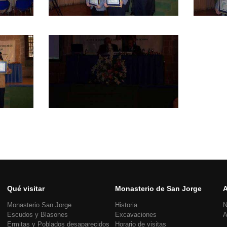
Qué visitar
Monasterio de San Jorge
A
Monasterio San Jorge
Historia
N
Escudos y Blasones
Excavaciones
A
Ermitas y Poblados desaparecidos
Horario de visitas