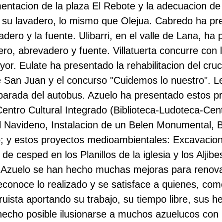
entacion de la plaza El Rebote y la adecuacion d
de su lavadero, lo mismo que Olejua. Cabredo ha pr
adero y la fuente. Ulibarri, en el valle de Lana, ha
dero, abrevadero y fuente. Villatuerta concurre con 
r. Eulate ha presentado la rehabilitacion del cruc
e San Juan y el concurso "Cuidemos lo nuestro". L
 parada del autobus. Azuelo ha presentado estos p
ntro Cultural Integrado (Biblioteca-Ludoteca-Cent
Navideno, Instalacion de un Belen Monumental, 
lo; y estos proyectos medioambientales: Excavacion
de cesped en los Planillos de la iglesia y los Aljibe
n Azuelo se han hecho muchas mejoras para renova
econoce lo realizado y se satisface a quienes, co
ruista aportando su trabajo, su tiempo libre, sus h
hecho posible ilusionarse a muchos azuelucos con 