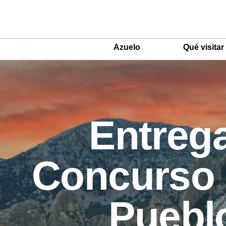
Azuelo
Qué visitar
Main
Menu
ES
Entrega
Concurso 
Pueblo