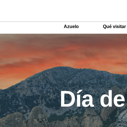
Azuelo
Qué visitar
Main
Menu
ES
Día de