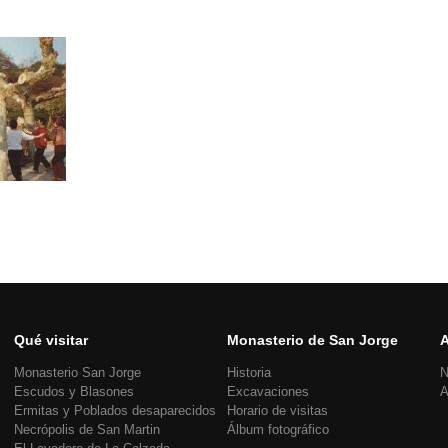
Qué visitar
Monasterio de San Jorge
A
Monasterio San Jorge
Historia
N
Escudos y Blasones
Excavaciones
A
Ermitas y Poblados desaparecidos
Horario de visitas
Necrópolis de San Martin
Álbum fotográfico