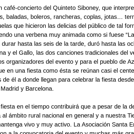
n café-concierto del Quinteto Siboney, que interpr
s, baladas, boleros, rancheras, coplas, jotas… ter
as que hicieron las delicias del público de tal for
siendo una verbena muy animada como si fuese “La
 durar hasta las seis de la tarde, duró hasta las 
a y el Gallo, las dos canciones tradicionales del 
os organizadores del evento y para el pueblo de Az
e en una fiesta como ésta se reúnan casi el cente
 de él a donde llegan para celebrar la fiesta desde
 Madrid y Barcelona.
fiesta en el tiempo contribuirá que a pesar de la 
al ámbito rural nacional en general y a nuestra Tie
 mantenga vivo y muy activo. La Asociación Santa E
eron a la convocatoria del evento y muchas más grac