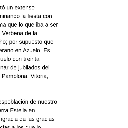
etó un extenso
minando la fiesta con
ma que lo que iba a ser
 Verbena de la
ocho; por supuesto que
verano en Azuelo. Es
uelo con treinta
nar de jubilados del
 Pamplona, Vitoria,
despoblación de nuestro
rra Estella en
ngracia da las gracias
ias a los que lo