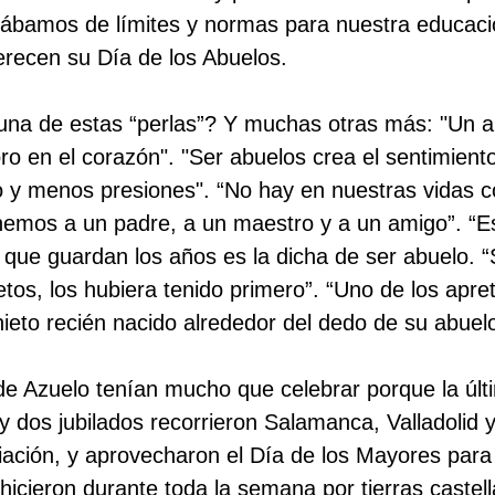
ábamos de límites y normas para nuestra educació
recen su Día de los Abuelos.
na de estas “perlas”? Y muchas otras más: "Un a
oro en el corazón". "Ser abuelos crea el sentimien
 y menos presiones". “No hay en nuestras vidas
enemos a un padre, a un maestro y a un amigo”. “
 que guardan los años es la dicha de ser abuelo. “
ietos, los hubiera tenido primero”. “Uno de los ap
ieto recién nacido alrededor del dedo de su abuelo
de Azuelo tenían mucho que celebrar porque la ú
 dos jubilados recorrieron Salamanca, Valladolid y
iación, y aprovecharon el Día de los Mayores para e
hicieron durante toda la semana por tierras castel